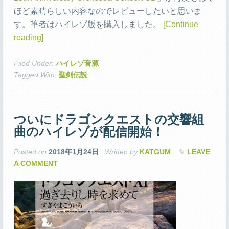
ほど素晴らしい内容なのでレビューしたいと思いま
す。筆者はハイレゾ版を購入しました。
[Continue
reading]
Filed Under:
ハイレゾ音源
Tagged With:
聖剣伝説
ついにドラゴンクエストの交響組
曲のハイレゾが配信開始！
Posted on
2018年1月24日
Written by
KATGUM
LEAVE
A COMMENT