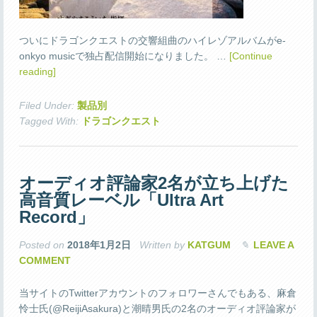
ついにドラゴンクエストの交響組曲のハイレゾアルバムがe-
onkyo musicで独占配信開始になりました。 …
[Continue
reading]
Filed Under:
製品別
Tagged With:
ドラゴンクエスト
オーディオ評論家2名が立ち上げた
高音質レーベル「Ultra Art
Record」
Posted on
2018年1月2日
Written by
KATGUM
LEAVE A
COMMENT
当サイトのTwitterアカウントのフォロワーさんでもある、麻倉
怜士氏(@ReijiAsakura)と潮晴男氏の2名のオーディオ評論家が