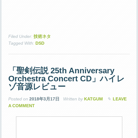
Filed Under:
技術ネタ
Tagged With:
DSD
「聖剣伝説 25th Anniversary
Orchestra Concert CD」ハイレ
ゾ音源レビュー
Posted on
2018年3月17日
Written by
KATGUM
LEAVE
A COMMENT