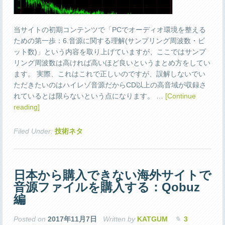
当サイトの初期コンテンツで「PCでオーディオ環境を整える
ための第一歩：6.音源に関する理解(サンプリング周波数・ビ
ット数)」という内容を取り上げていますが、ここではサンプ
リング周波数は高ければ高いほど良いというまとめ方をしてい
ます。 実際、これはこれで正しいのですが、誤解しないでい
ただきたいのはハイレゾ音源だからCD以上の高音域が収録さ
れているとは限らないという点になります。 …
[Continue
reading]
Filed Under:
技術ネタ
日本から購入できない海外サイトで
音源ファイルを購入する：Qobuz
編
Posted on
2017年11月7日
Written by
KATGUM
3