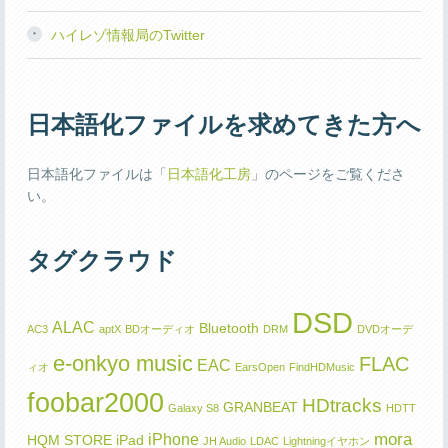
ハイレゾ情報局のTwitter
日本語化ファイルを求めてきた方へ
日本語化ファイルは「
日本語化工房
」のページをご覧くださ
い。
タグクラウド
DSD
ALAC
Bluetooth
AC3
aptX
BDオーディオ
DRM
DVDオーデ
e-onkyo music
FLAC
EAC
ィオ
EarsOpen
FindHDMusic
foobar2000
HDtracks
GRANBEAT
Galaxy S8
HDTT
mora
iPhone
HQM STORE
iPad
JH Audio
LDAC
Lightningイヤホン